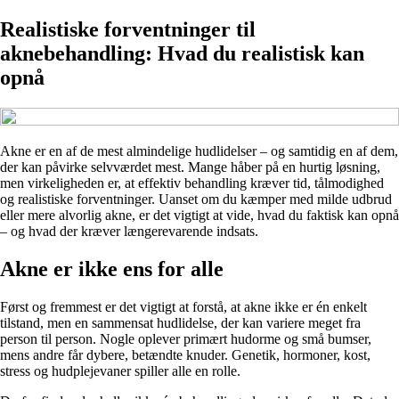
Realistiske forventninger til
aknebehandling: Hvad du realistisk kan
opnå
Akne er en af de mest almindelige hudlidelser – og samtidig en af dem,
der kan påvirke selvværdet mest. Mange håber på en hurtig løsning,
men virkeligheden er, at effektiv behandling kræver tid, tålmodighed
og realistiske forventninger. Uanset om du kæmper med milde udbrud
eller mere alvorlig akne, er det vigtigt at vide, hvad du faktisk kan opnå
– og hvad der kræver længerevarende indsats.
Akne er ikke ens for alle
Først og fremmest er det vigtigt at forstå, at akne ikke er én enkelt
tilstand, men en sammensat hudlidelse, der kan variere meget fra
person til person. Nogle oplever primært hudorme og små bumser,
mens andre får dybere, betændte knuder. Genetik, hormoner, kost,
stress og hudplejevaner spiller alle en rolle.