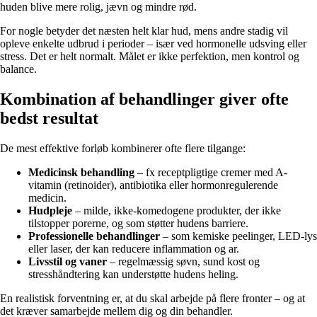
huden blive mere rolig, jævn og mindre rød.
For nogle betyder det næsten helt klar hud, mens andre stadig vil
opleve enkelte udbrud i perioder – især ved hormonelle udsving eller
stress. Det er helt normalt. Målet er ikke perfektion, men kontrol og
balance.
Kombination af behandlinger giver ofte
bedst resultat
De mest effektive forløb kombinerer ofte flere tilgange:
Medicinsk behandling
– fx receptpligtige cremer med A-
vitamin (retinoider), antibiotika eller hormonregulerende
medicin.
Hudpleje
– milde, ikke-komedogene produkter, der ikke
tilstopper porerne, og som støtter hudens barriere.
Professionelle behandlinger
– som kemiske peelinger, LED-lys
eller laser, der kan reducere inflammation og ar.
Livsstil og vaner
– regelmæssig søvn, sund kost og
stresshåndtering kan understøtte hudens heling.
En realistisk forventning er, at du skal arbejde på flere fronter – og at
det kræver samarbejde mellem dig og din behandler.