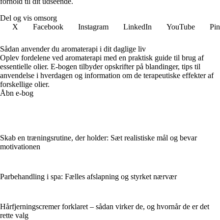
forhold til dit udseende.
Del og vis omsorg
X
Facebook
Instagram
LinkedIn
YouTube
Pin
Sådan anvender du aromaterapi i dit daglige liv
Oplev fordelene ved aromaterapi med en praktisk guide til brug af
essentielle olier. E-bogen tilbyder opskrifter på blandinger, tips til
anvendelse i hverdagen og information om de terapeutiske effekter af
forskellige olier.
Åbn e-bog
Skab en træningsrutine, der holder: Sæt realistiske mål og bevar
motivationen
Parbehandling i spa: Fælles afslapning og styrket nærvær
Hårfjerningscremer forklaret – sådan virker de, og hvornår de er det
rette valg