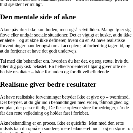
hud sjældent er muligt.
Den mentale side af akne
Akne påvirker ikke kun huden, men også selvtilliden. Mange føler sig
flove eller undgår sociale situationer. Det er vigtigt at huske, at du ikke
er alene – og at akne ikke definerer, hvem du er. At have realistiske
forventninger handler også om at acceptere, at forbedring tager tid, og
at du fortjener at have det godt undervejs.
Tal med din behandler om, hvordan du har det, og søg støtte, hvis du
føler dig psykisk belastet. En helhedsorienteret tilgang giver ofte de
bedste resultater – både for huden og for dit velbefindende.
Realisme giver bedre resultater
At have realistiske forventninger betyder ikke at give op – tværtimod.
Det betyder, at du går ind i behandlingen med viden, tålmodighed og
en plan, der passer til dig. De fleste oplever store forbedringer, når de
får den rette vejledning og holder fast i forløbet.
Aknebehandling er en proces, ikke et quickfix. Men med den rette
indsats kan du opnå en sundere, mere balanceret hud – og en større ro i