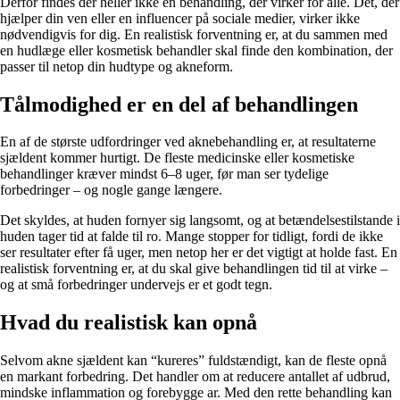
Derfor findes der heller ikke én behandling, der virker for alle. Det, der
hjælper din ven eller en influencer på sociale medier, virker ikke
nødvendigvis for dig. En realistisk forventning er, at du sammen med
en hudlæge eller kosmetisk behandler skal finde den kombination, der
passer til netop din hudtype og akneform.
Tålmodighed er en del af behandlingen
En af de største udfordringer ved aknebehandling er, at resultaterne
sjældent kommer hurtigt. De fleste medicinske eller kosmetiske
behandlinger kræver mindst 6–8 uger, før man ser tydelige
forbedringer – og nogle gange længere.
Det skyldes, at huden fornyer sig langsomt, og at betændelsestilstande i
huden tager tid at falde til ro. Mange stopper for tidligt, fordi de ikke
ser resultater efter få uger, men netop her er det vigtigt at holde fast. En
realistisk forventning er, at du skal give behandlingen tid til at virke –
og at små forbedringer undervejs er et godt tegn.
Hvad du realistisk kan opnå
Selvom akne sjældent kan “kureres” fuldstændigt, kan de fleste opnå
en markant forbedring. Det handler om at reducere antallet af udbrud,
mindske inflammation og forebygge ar. Med den rette behandling kan