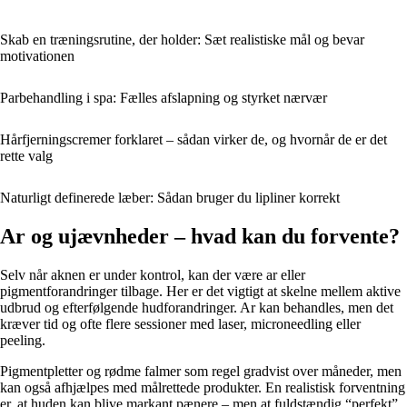
Skab en træningsrutine, der holder: Sæt realistiske mål og bevar
motivationen
Parbehandling i spa: Fælles afslapning og styrket nærvær
Hårfjerningscremer forklaret – sådan virker de, og hvornår de er det
rette valg
Naturligt definerede læber: Sådan bruger du lipliner korrekt
Ar og ujævnheder – hvad kan du forvente?
Selv når aknen er under kontrol, kan der være ar eller
pigmentforandringer tilbage. Her er det vigtigt at skelne mellem aktive
udbrud og efterfølgende hudforandringer. Ar kan behandles, men det
kræver tid og ofte flere sessioner med laser, microneedling eller
peeling.
Pigmentpletter og rødme falmer som regel gradvist over måneder, men
kan også afhjælpes med målrettede produkter. En realistisk forventning
er, at huden kan blive markant pænere – men at fuldstændig “perfekt”