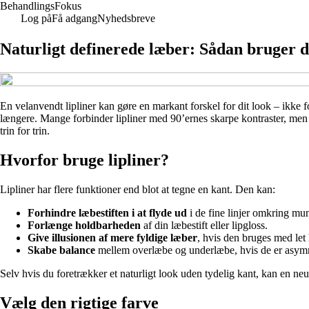
Behandlings
Fokus
Log på
Få adgang
Nyhedsbreve
Naturligt definerede læber: Sådan bruger d
En velanvendt lipliner kan gøre en markant forskel for dit look – ikke 
længere. Mange forbinder lipliner med 90’ernes skarpe kontraster, men i 
trin for trin.
Hvorfor bruge lipliner?
Lipliner har flere funktioner end blot at tegne en kant. Den kan:
Forhindre læbestiften i at flyde ud
i de fine linjer omkring mu
Forlænge holdbarheden
af din læbestift eller lipgloss.
Give illusionen af mere fyldige læber
, hvis den bruges med let
Skabe balance
mellem overlæbe og underlæbe, hvis de er asym
Selv hvis du foretrækker et naturligt look uden tydelig kant, kan en neutr
Vælg den rigtige farve