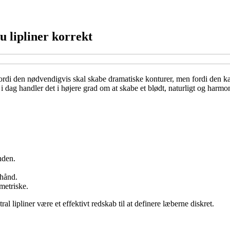
u lipliner korrekt
fordi den nødvendigvis skal skabe dramatiske konturer, men fordi den ka
dag handler det i højere grad om at skabe et blødt, naturligt og harmoni
nden.
 hånd.
metriske.
al lipliner være et effektivt redskab til at definere læberne diskret.