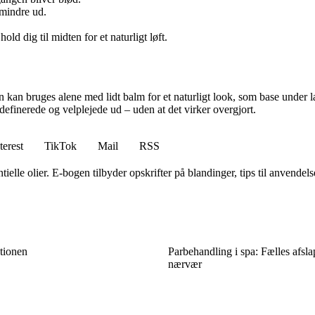
 mindre ud.
old dig til midten for et naturligt løft.
kan bruges alene med lidt balm for et naturligt look, som base under læ
 definerede og velplejede ud – uden at det virker overgjort.
terest
TikTok
Mail
RSS
ielle olier. E-bogen tilbyder opskrifter på blandinger, tips til anvendel
ationen
Parbehandling i spa: Fælles afsla
nærvær