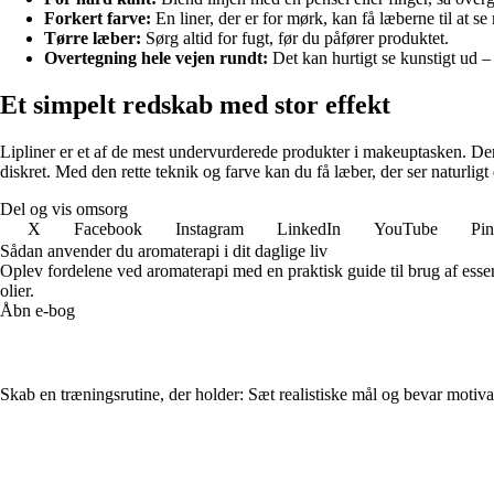
Forkert farve:
En liner, der er for mørk, kan få læberne til at se
Tørre læber:
Sørg altid for fugt, før du påfører produktet.
Overtegning hele vejen rundt:
Det kan hurtigt se kunstigt ud – h
Et simpelt redskab med stor effekt
Lipliner er et af de mest undervurderede produkter i makeuptasken. Den 
diskret. Med den rette teknik og farve kan du få læber, der ser naturligt
Del og vis omsorg
X
Facebook
Instagram
LinkedIn
YouTube
Pin
Sådan anvender du aromaterapi i dit daglige liv
Oplev fordelene ved aromaterapi med en praktisk guide til brug af essent
olier.
Åbn e-bog
Skab en træningsrutine, der holder: Sæt realistiske mål og bevar motiv