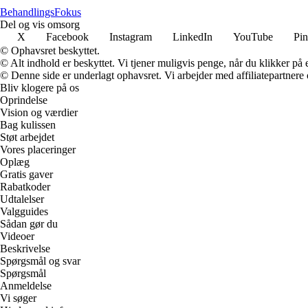
Behandlings
Fokus
Del og vis omsorg
X
Facebook
Instagram
LinkedIn
YouTube
Pin
© Ophavsret beskyttet.
© Alt indhold er beskyttet. Vi tjener muligvis penge, når du klikker på e
© Denne side er underlagt ophavsret. Vi arbejder med affiliatepartnere 
Bliv klogere på os
Oprindelse
Vision og værdier
Bag kulissen
Støt arbejdet
Vores placeringer
Oplæg
Gratis gaver
Rabatkoder
Udtalelser
Valgguides
Sådan gør du
Videoer
Beskrivelse
Spørgsmål og svar
Spørgsmål
Anmeldelse
Vi søger