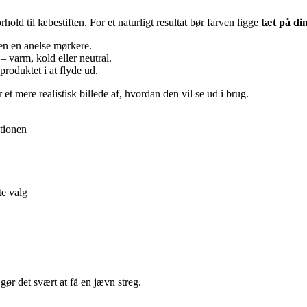
rhold til læbestiften. For et naturligt resultat bør farven ligge
tæt på di
en en anelse mørkere.
 – varm, kold eller neutral.
 produktet i at flyde ud.
et mere realistisk billede af, hvordan den vil se ud i brug.
ationen
te valg
ør det svært at få en jævn streg.