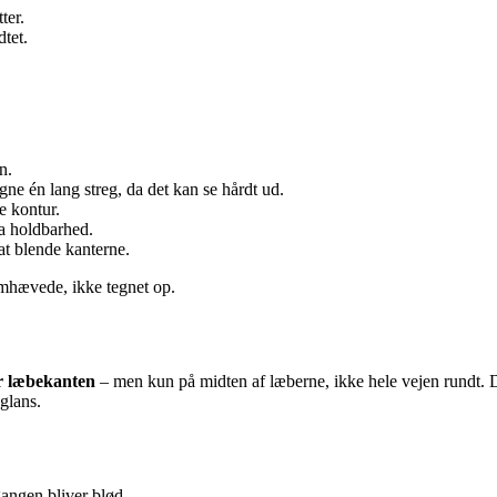
ter.
tet.
n.
gne én lang streg, da det kan se hårdt ud.
ge kontur.
a holdbarhed.
at blende kanterne.
remhævede, ikke tegnet op.
or læbekanten
– men kun på midten af læberne, ikke hele vejen rundt. De
glans.
gangen bliver blød.