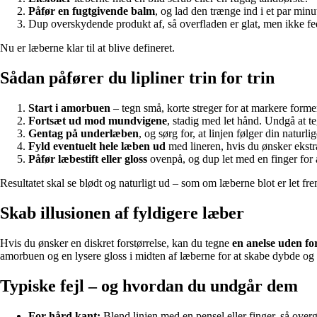
Påfør en fugtgivende balm
, og lad den trænge ind i et par minut
Dup overskydende produkt af, så overfladen er glat, men ikke fed
Nu er læberne klar til at blive defineret.
Sådan påfører du lipliner trin for trin
Start i amorbuen
– tegn små, korte streger for at markere forme
Fortsæt ud mod mundvigene
, stadig med let hånd. Undgå at te
Gentag på underlæben
, og sørg for, at linjen følger din naturli
Fyld eventuelt hele læben ud
med lineren, hvis du ønsker ekstr
Påfør læbestift eller gloss
ovenpå, og dup let med en finger for 
Resultatet skal se blødt og naturligt ud – som om læberne blot er let f
Skab illusionen af fyldigere læber
Hvis du ønsker en diskret forstørrelse, kan du tegne
en anelse uden f
amorbuen og en lysere gloss i midten af læberne for at skabe dybde og 
Typiske fejl – og hvordan du undgår dem
For hård kant:
Blend linjen med en pensel eller finger, så over