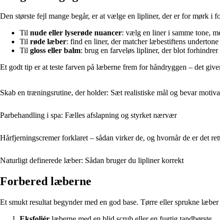
Den største fejl mange begår, er at vælge en lipliner, der er for mørk i fo
Til
nude eller lyserøde nuancer
: vælg en liner i samme tone, m
Til
røde læber
: find en liner, der matcher læbestiftens undertone
Til
gloss eller balm
: brug en farveløs lipliner, der blot forhindrer
Et godt tip er at teste farven på læberne frem for håndryggen – det giver 
Skab en træningsrutine, der holder: Sæt realistiske mål og bevar motiv
Parbehandling i spa: Fælles afslapning og styrket nærvær
Hårfjerningscremer forklaret – sådan virker de, og hvornår de er det ret
Naturligt definerede læber: Sådan bruger du lipliner korrekt
Forbered læberne
Et smukt resultat begynder med en god base. Tørre eller sprukne læber g
Eksfoliér
læberne med en blid scrub eller en fugtig tandbørste.