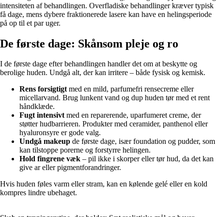
intensiteten af behandlingen. Overfladiske behandlinger kræver typisk
få dage, mens dybere fraktionerede lasere kan have en helingsperiode
på op til et par uger.
De første dage: Skånsom pleje og ro
I de første dage efter behandlingen handler det om at beskytte og
berolige huden. Undgå alt, der kan irritere – både fysisk og kemisk.
Rens forsigtigt
med en mild, parfumefri rensecreme eller
micellarvand. Brug lunkent vand og dup huden tør med et rent
håndklæde.
Fugt intensivt
med en reparerende, uparfumeret creme, der
støtter hudbarrieren. Produkter med ceramider, panthenol eller
hyaluronsyre er gode valg.
Undgå makeup
de første dage, især foundation og pudder, som
kan tilstoppe porerne og forstyrre helingen.
Hold fingrene væk
– pil ikke i skorper eller tør hud, da det kan
give ar eller pigmentforandringer.
Hvis huden føles varm eller stram, kan en kølende gelé eller en kold
kompres lindre ubehaget.