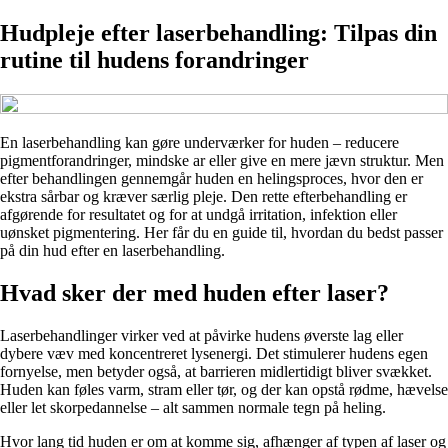
Hudpleje efter laserbehandling: Tilpas din
rutine til hudens forandringer
En laserbehandling kan gøre underværker for huden – reducere
pigmentforandringer, mindske ar eller give en mere jævn struktur. Men
efter behandlingen gennemgår huden en helingsproces, hvor den er
ekstra sårbar og kræver særlig pleje. Den rette efterbehandling er
afgørende for resultatet og for at undgå irritation, infektion eller
uønsket pigmentering. Her får du en guide til, hvordan du bedst passer
på din hud efter en laserbehandling.
Hvad sker der med huden efter laser?
Laserbehandlinger virker ved at påvirke hudens øverste lag eller
dybere væv med koncentreret lysenergi. Det stimulerer hudens egen
fornyelse, men betyder også, at barrieren midlertidigt bliver svækket.
Huden kan føles varm, stram eller tør, og der kan opstå rødme, hævelse
eller let skorpedannelse – alt sammen normale tegn på heling.
Hvor lang tid huden er om at komme sig, afhænger af typen af laser og