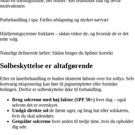
Skab en træningsrutine, der holder: Sæt realistiske mål og bevar
motivationen
Parbehandling i spa: Fælles afslapning og styrket nærvær
Hårfjerningscremer forklaret – sådan virker de, og hvornår de er det
rette valg
Naturligt definerede læber: Sådan bruger du lipliner korrekt
Solbeskyttelse er altafgørende
Efter en laserbehandling er huden ekstremt følsom over for sollys. Selv
kortvarig eksponering kan føre til pigmentpletter eller forsinke
helingen. Derfor er solbeskyttelse ikke til forhandling.
Brug solcreme med høj faktor (SPF 50+)
hver dag – også
selvom det er overskyet.
Undgå direkte sol
de første uger, og brug hat eller solskærm,
hvis du skal udendørs.
Genpåfør solcreme
hver anden til tredje time, hvis du opholder
dig ude.