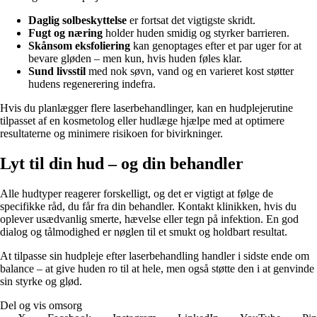
Daglig solbeskyttelse
er fortsat det vigtigste skridt.
Fugt og næring
holder huden smidig og styrker barrieren.
Skånsom eksfoliering
kan genoptages efter et par uger for at
bevare gløden – men kun, hvis huden føles klar.
Sund livsstil
med nok søvn, vand og en varieret kost støtter
hudens regenerering indefra.
Hvis du planlægger flere laserbehandlinger, kan en hudplejerutine
tilpasset af en kosmetolog eller hudlæge hjælpe med at optimere
resultaterne og minimere risikoen for bivirkninger.
Lyt til din hud – og din behandler
Alle hudtyper reagerer forskelligt, og det er vigtigt at følge de
specifikke råd, du får fra din behandler. Kontakt klinikken, hvis du
oplever usædvanlig smerte, hævelse eller tegn på infektion. En god
dialog og tålmodighed er nøglen til et smukt og holdbart resultat.
At tilpasse sin hudpleje efter laserbehandling handler i sidste ende om
balance – at give huden ro til at hele, men også støtte den i at genvinde
sin styrke og glød.
Del og vis omsorg