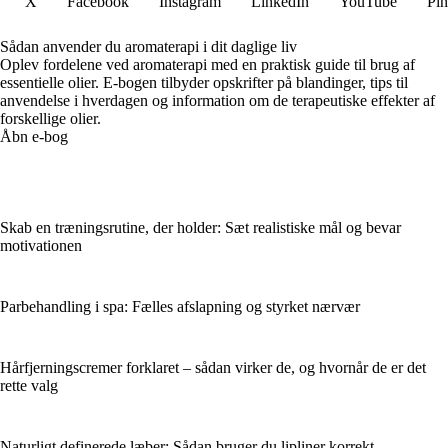
X
Facebook
Instagram
LinkedIn
YouTube
Pin
Sådan anvender du aromaterapi i dit daglige liv
Oplev fordelene ved aromaterapi med en praktisk guide til brug af
essentielle olier. E-bogen tilbyder opskrifter på blandinger, tips til
anvendelse i hverdagen og information om de terapeutiske effekter af
forskellige olier.
Åbn e-bog
Skab en træningsrutine, der holder: Sæt realistiske mål og bevar
motivationen
Parbehandling i spa: Fælles afslapning og styrket nærvær
Hårfjerningscremer forklaret – sådan virker de, og hvornår de er det
rette valg
Naturligt definerede læber: Sådan bruger du lipliner korrekt