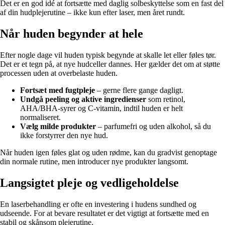
Det er en god idé at fortsætte med daglig solbeskyttelse som en fast del
af din hudplejerutine – ikke kun efter laser, men året rundt.
Når huden begynder at hele
Efter nogle dage vil huden typisk begynde at skalle let eller føles tør.
Det er et tegn på, at nye hudceller dannes. Her gælder det om at støtte
processen uden at overbelaste huden.
Fortsæt med fugtpleje
– gerne flere gange dagligt.
Undgå peeling og aktive ingredienser
som retinol,
AHA/BHA-syrer og C-vitamin, indtil huden er helt
normaliseret.
Vælg milde produkter
– parfumefri og uden alkohol, så du
ikke forstyrrer den nye hud.
Når huden igen føles glat og uden rødme, kan du gradvist genoptage
din normale rutine, men introducer nye produkter langsomt.
Langsigtet pleje og vedligeholdelse
En laserbehandling er ofte en investering i hudens sundhed og
udseende. For at bevare resultatet er det vigtigt at fortsætte med en
stabil og skånsom plejerutine.