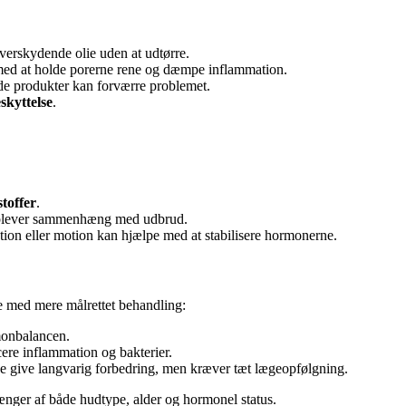
 overskydende olie uden at udtørre.
med at holde porerne rene og dæmpe inflammation.
de produkter kan forværre problemet.
skyttelse
.
toffer
.
oplever sammenhæng med udbrud.
ion eller motion kan hjælpe med at stabilisere hormonerne.
e med mere målrettet behandling:
monbalancen.
cere inflammation og bakterier.
de give langvarig forbedring, men kræver tæt lægeopfølgning.
fhænger af både hudtype, alder og hormonel status.