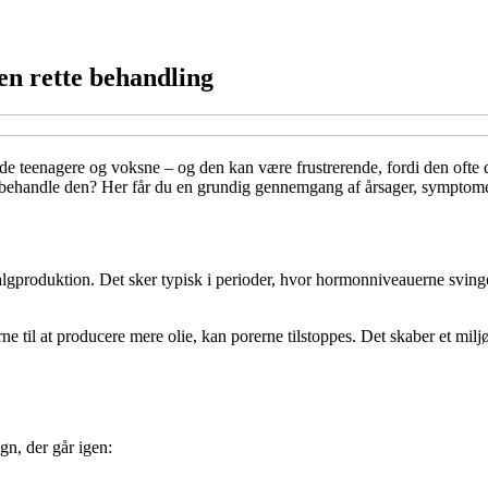
en rette behandling
 teenagere og voksne – og den kan være frustrerende, fordi den ofte du
ehandle den? Her får du en grundig gennemgang af årsager, symptomer
gproduktion. Det sker typisk i perioder, hvor hormonniveauerne svinge
e til at producere mere olie, kan porerne tilstoppes. Det skaber et miljø
n, der går igen: