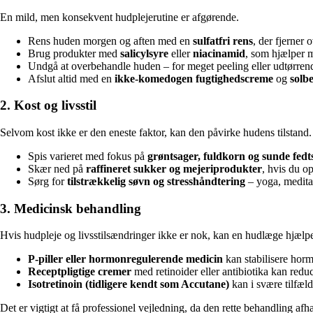
En mild, men konsekvent hudplejerutine er afgørende.
Rens huden morgen og aften med en
sulfatfri rens
, der fjerner
Brug produkter med
salicylsyre
eller
niacinamid
, som hjælper 
Undgå at overbehandle huden – for meget peeling eller udtørren
Afslut altid med en
ikke-komedogen fugtighedscreme
og
solbe
2. Kost og livsstil
Selvom kost ikke er den eneste faktor, kan den påvirke hudens tilstand.
Spis varieret med fokus på
grøntsager, fuldkorn og sunde fedts
Skær ned på
raffineret sukker og mejeriprodukter
, hvis du 
Sørg for
tilstrækkelig søvn og stresshåndtering
– yoga, meditat
3. Medicinsk behandling
Hvis hudpleje og livsstilsændringer ikke er nok, kan en hudlæge hjælp
P-piller eller hormonregulerende medicin
kan stabilisere hor
Receptpligtige cremer
med retinoider eller antibiotika kan redu
Isotretinoin (tidligere kendt som Accutane)
kan i svære tilfæl
Det er vigtigt at få professionel vejledning, da den rette behandling a