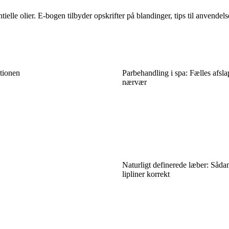
ielle olier. E-bogen tilbyder opskrifter på blandinger, tips til anvendel
ationen
Parbehandling i spa: Fælles afsla
nærvær
Naturligt definerede læber: Såda
lipliner korrekt