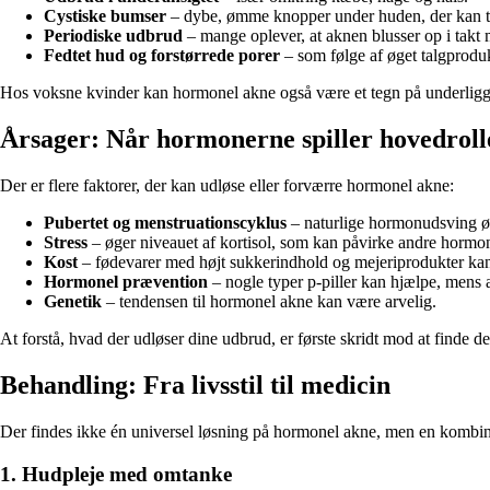
Cystiske bumser
– dybe, ømme knopper under huden, der kan ta
Periodiske udbrud
– mange oplever, at aknen blusser op i takt
Fedtet hud og forstørrede porer
– som følge af øget talgprodu
Hos voksne kvinder kan hormonel akne også være et tegn på underlig
Årsager: Når hormonerne spiller hovedroll
Der er flere faktorer, der kan udløse eller forværre hormonel akne:
Pubertet og menstruationscyklus
– naturlige hormonudsving ø
Stress
– øger niveauet af kortisol, som kan påvirke andre hormo
Kost
– fødevarer med højt sukkerindhold og mejeriprodukter ka
Hormonel prævention
– nogle typer p-piller kan hjælpe, mens 
Genetik
– tendensen til hormonel akne kan være arvelig.
At forstå, hvad der udløser dine udbrud, er første skridt mod at finde d
Behandling: Fra livsstil til medicin
Der findes ikke én universel løsning på hormonel akne, men en kombina
1. Hudpleje med omtanke