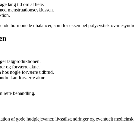
ge lang tid om at hele.
 med menstruationscyklussen.
ktion.
gende hormonelle ubalancer, som for eksempel polycystisk ovariesynd
en
ger talgproduktionen.
ner og forværre akne.
n hos nogle forværre udbrud.
andre kan forværre akne.
en rette behandling.
tion af gode hudplejevaner, livsstilsændringer og eventuelt medicinsk 