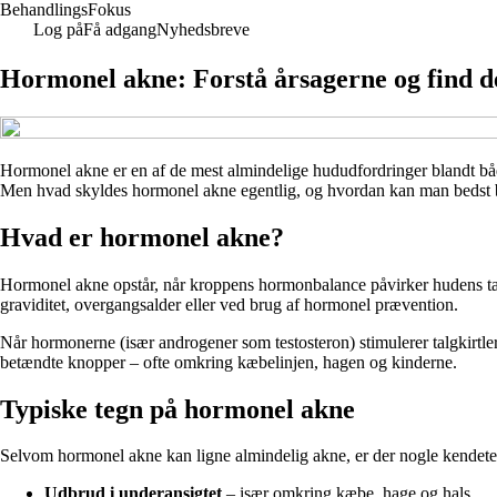
Behandlings
Fokus
Log på
Få adgang
Nyhedsbreve
Hormonel akne: Forstå årsagerne og find d
Hormonel akne er en af de mest almindelige hududfordringer blandt både
Men hvad skyldes hormonel akne egentlig, og hvordan kan man bedst b
Hvad er hormonel akne?
Hormonel akne opstår, når kroppens hormonbalance påvirker hudens tal
graviditet, overgangsalder eller ved brug af hormonel prævention.
Når hormonerne (især androgener som testosteron) stimulerer talgkirtlern
betændte knopper – ofte omkring kæbelinjen, hagen og kinderne.
Typiske tegn på hormonel akne
Selvom hormonel akne kan ligne almindelig akne, er der nogle kendeteg
Udbrud i underansigtet
– især omkring kæbe, hage og hals.