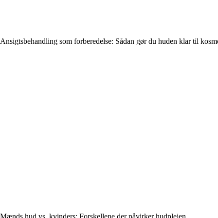
Ansigtsbehandling som forberedelse: Sådan gør du huden klar til kosm
Mænds hud vs. kvinders: Forskellene der påvirker hudplejen