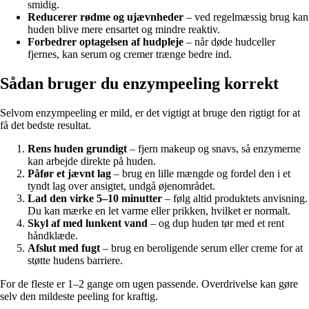
smidig.
Reducerer rødme og ujævnheder
– ved regelmæssig brug kan
huden blive mere ensartet og mindre reaktiv.
Forbedrer optagelsen af hudpleje
– når døde hudceller
fjernes, kan serum og cremer trænge bedre ind.
Sådan bruger du enzympeeling korrekt
Selvom enzympeeling er mild, er det vigtigt at bruge den rigtigt for at
få det bedste resultat.
Rens huden grundigt
– fjern makeup og snavs, så enzymerne
kan arbejde direkte på huden.
Påfør et jævnt lag
– brug en lille mængde og fordel den i et
tyndt lag over ansigtet, undgå øjenområdet.
Lad den virke 5–10 minutter
– følg altid produktets anvisning.
Du kan mærke en let varme eller prikken, hvilket er normalt.
Skyl af med lunkent vand
– og dup huden tør med et rent
håndklæde.
Afslut med fugt
– brug en beroligende serum eller creme for at
støtte hudens barriere.
For de fleste er 1–2 gange om ugen passende. Overdrivelse kan gøre
selv den mildeste peeling for kraftig.