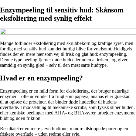
Enzympeeling til sensitiv hud: Skånsom
eksfoliering med synlig effekt
Mange forbinder eksfoliering med skrubbekorn og kraftige syrer, men
for dig med sensitiv hud kan det hurtigt blive for voldsomt. Heldigvis
findes der en mere nænsom vej til frisk og glat hud: enzympeeling.
Denne type peeling fjerner døde hudceller uden at irritere, og giver
samtidig en synlig glød – selv til den mest sarte hudtype.
Hvad er en enzympeeling?
Enzympeeling er en mild form for eksfoliering, der bruger naturlige
enzymer – ofte udvundet fra frugt som papaya, ananas eller græskar –
til at opløse de proteiner, der binder døde hudceller til hudens
overflade. I modsætning til mekaniske scrubs, som fysisk sliber huden,
eller kemiske peelinger med AHA- og BHA-syrer, arbejder enzymerne
blidt og uden friktion.
Resultatet er en mere jævn hudtone, mindre tilstoppede porer og en
friskere overflade – uden rødme eller svie.