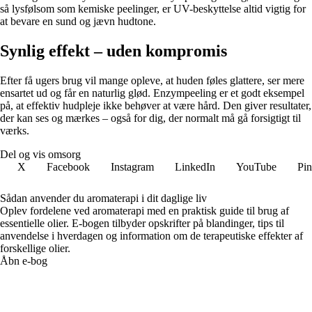
så lysfølsom som kemiske peelinger, er UV-beskyttelse altid vigtig for
at bevare en sund og jævn hudtone.
Synlig effekt – uden kompromis
Efter få ugers brug vil mange opleve, at huden føles glattere, ser mere
ensartet ud og får en naturlig glød. Enzympeeling er et godt eksempel
på, at effektiv hudpleje ikke behøver at være hård. Den giver resultater,
der kan ses og mærkes – også for dig, der normalt må gå forsigtigt til
værks.
Del og vis omsorg
X
Facebook
Instagram
LinkedIn
YouTube
Pin
Sådan anvender du aromaterapi i dit daglige liv
Oplev fordelene ved aromaterapi med en praktisk guide til brug af
essentielle olier. E-bogen tilbyder opskrifter på blandinger, tips til
anvendelse i hverdagen og information om de terapeutiske effekter af
forskellige olier.
Åbn e-bog