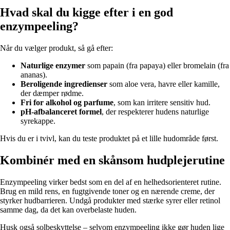
Hvad skal du kigge efter i en god
enzympeeling?
Når du vælger produkt, så gå efter:
Naturlige enzymer
som papain (fra papaya) eller bromelain (fra
ananas).
Beroligende ingredienser
som aloe vera, havre eller kamille,
der dæmper rødme.
Fri for alkohol og parfume
, som kan irritere sensitiv hud.
pH-afbalanceret formel
, der respekterer hudens naturlige
syrekappe.
Hvis du er i tvivl, kan du teste produktet på et lille hudområde først.
Kombinér med en skånsom hudplejerutine
Enzympeeling virker bedst som en del af en helhedsorienteret rutine.
Brug en mild rens, en fugtgivende toner og en nærende creme, der
styrker hudbarrieren. Undgå produkter med stærke syrer eller retinol
samme dag, da det kan overbelaste huden.
Husk også solbeskyttelse – selvom enzympeeling ikke gør huden lige